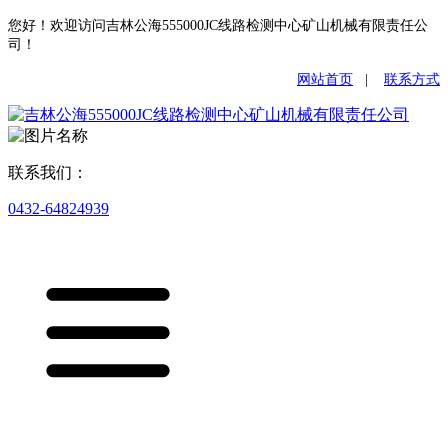
您好！欢迎访问吉林公海555000JC线路检测中心矿山机械有限责任公
司！
网站首页
|
联系方式
联系我们：
0432-64824939