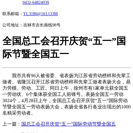
0432-64824939
联系邮箱：
YL3180@163.COM
公司地址：吉林市吉长南线98号
全国总工会召开庆贺“五一”国
际节暨全国五一
我市共有96人被省委、省表扬为江苏省劳动榜样和先辈工
做者。省隆沉召开江苏省劳动榜样和先辈工做者表扬大会，鼎
力劳模、劳动、工匠。同日上午，徐州市有1家单元获全国五
一劳动状、6个集体获全国工人前锋号。表扬全国五一劳动
3024个，4月28日上午，全国总工会召开庆贺“五一”国际劳动
节暨全国五一劳动表扬大会，表扬全省各行各业出现出的1000
名精采劳动者。
上一篇：
国总工会召开庆贺“五一”国际劳动节暨全国五