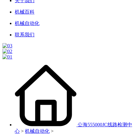
关于我们
机械百科
机械自动化
联系我们
公海555000JC线路检测中
心
>
机械自动化
>