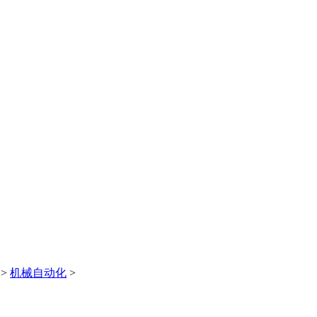
>
机械自动化
>