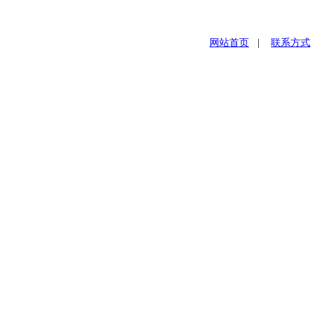
网站首页
|
联系方式