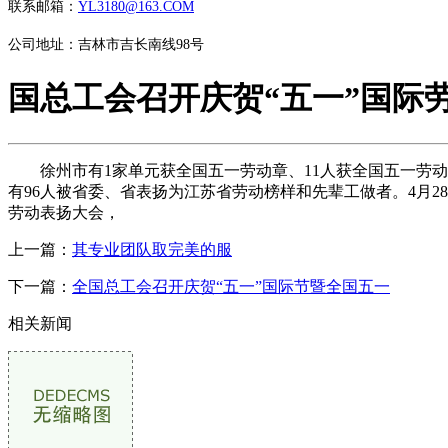
联系邮箱：
YL3180@163.COM
公司地址：吉林市吉长南线98号
国总工会召开庆贺“五一”国际
徐州市有1家单元获全国五一劳动章、11人获全国五一劳动章
有96人被省委、省表扬为江苏省劳动榜样和先辈工做者。4月2
劳动表扬大会，
上一篇：
其专业团队取完美的服
下一篇：
全国总工会召开庆贺“五一”国际节暨全国五一
相关新闻