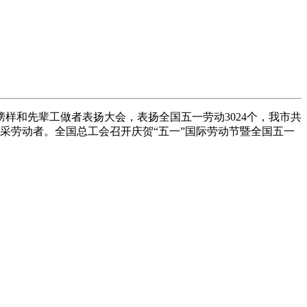
样和先辈工做者表扬大会，表扬全国五一劳动3024个，我市共
精采劳动者。全国总工会召开庆贺“五一”国际劳动节暨全国五一