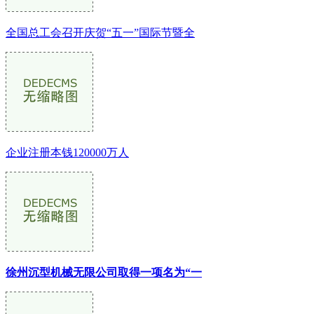
全国总工会召开庆贺“五一”国际节暨全
企业注册本钱120000万人
徐州沉型机械无限公司取得一项名为“一