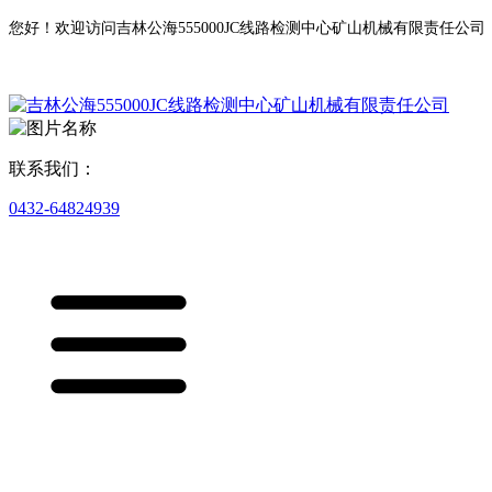
您好！欢迎访问吉林公海555000JC线路检测中心矿山机械有限责任公司
联系我们：
0432-64824939