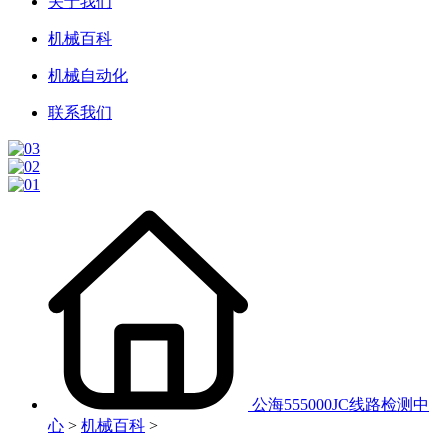
关于我们
机械百科
机械自动化
联系我们
公海555000JC线路检测中
心
>
机械百科
>