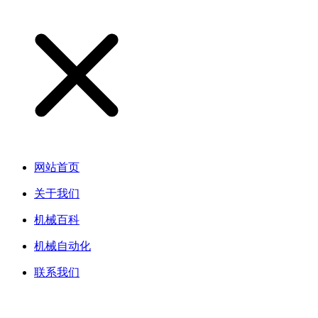
网站首页
关于我们
机械百科
机械自动化
联系我们