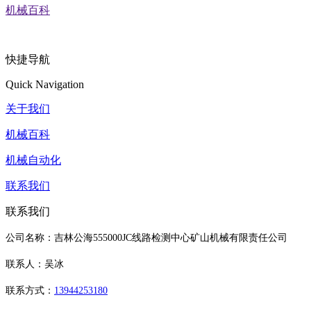
机械百科
快捷导航
Quick Navigation
关于我们
机械百科
机械自动化
联系我们
联系我们
公司名称：吉林公海555000JC线路检测中心矿山机械有限责任公司
联系人：吴冰
联系方式：
13944253180